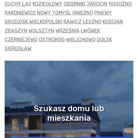
SUCHY LAS
KOZIEGŁOWY
OBORNIKI
JAROCIN
ROGOŹNO
RAKONIEWICE
NOWY TOMYŚL
GNIEZNO
PNIEWY
GRODZISK WIELKOPOLSKI
RAWICZ
LESZNO
KOŚCIAN
ZBĄSZYŃ
WOLSZTYN
WRZEŚNIA
LWÓWEK
CZERNIEJEWO
OSTRORÓG
WIELICHOWO
DOLSK
SIEROSŁAW
Szukasz domu lub
mieszkania