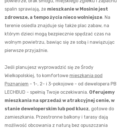
powietrze, brak smogu, miejskiego zgiełku i zapachu
spalin sprawiają, że
mieszkanie w Mosinie jest
zdrowsze, a tempo życia nieco wolniejsze
. Na
terenie osiedla znajduje się także plac zabaw, na
którym dzieci mogą bezpiecznie spędzać czas na
wolnym powietrzu, bawiąc się ze sobą i nawiązując
pierwsze przyjaźnie.
Jeśli planujesz wyprowadzić się ze Środy
Wielkopolskiej, to komfortowe
mieszkania pod
Poznaniem
- 1-, 2- i 3-pokojowe - od dewelopera PB
LECHBUD - spełnią Twoje oczekiwania.
Oferujemy
mieszkania na sprzedaż w atrakcyjnej cenie, w
stanie deweloperskim lub pod klucz
, gotowe do
zamieszkania. Przestronne balkony i tarasy dają
możliwość obcowania z naturą bez opuszczania