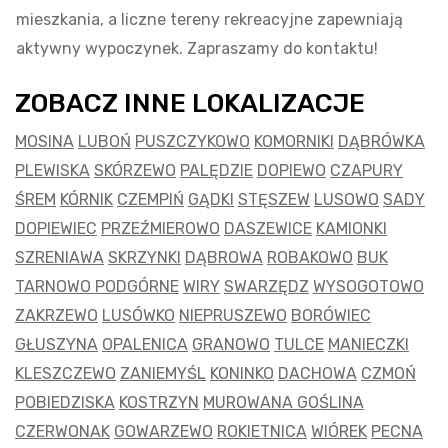
mieszkania, a liczne tereny rekreacyjne zapewniają
aktywny wypoczynek. Zapraszamy do kontaktu!
ZOBACZ INNE LOKALIZACJE
MOSINA
LUBOŃ
PUSZCZYKOWO
KOMORNIKI
DĄBRÓWKA
PLEWISKA
SKÓRZEWO
PALĘDZIE
DOPIEWO
CZAPURY
ŚREM
KÓRNIK
CZEMPIŃ
GĄDKI
STĘSZEW
LUSOWO
SADY
DOPIEWIEC
PRZEŹMIEROWO
DASZEWICE
KAMIONKI
SZRENIAWA
SKRZYNKI
DĄBROWA
ROBAKOWO
BUK
TARNOWO PODGÓRNE
WIRY
SWARZĘDZ
WYSOGOTOWO
ZAKRZEWO
LUSÓWKO
NIEPRUSZEWO
BORÓWIEC
GŁUSZYNA
OPALENICA
GRANOWO
TULCE
MANIECZKI
KLESZCZEWO
ZANIEMYŚL
KONINKO
DACHOWA
CZMOŃ
POBIEDZISKA
KOSTRZYN
MUROWANA GOŚLINA
CZERWONAK
GOWARZEWO
ROKIETNICA
WIÓREK
PECNA