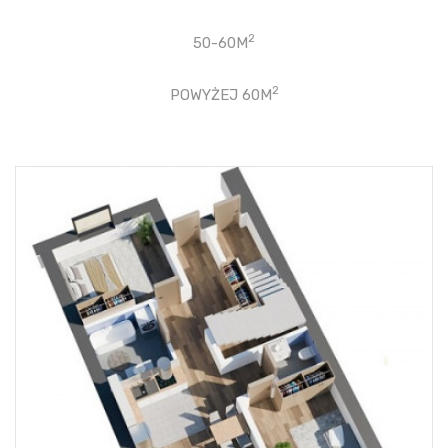
2
50-60M
2
POWYŻEJ 60M