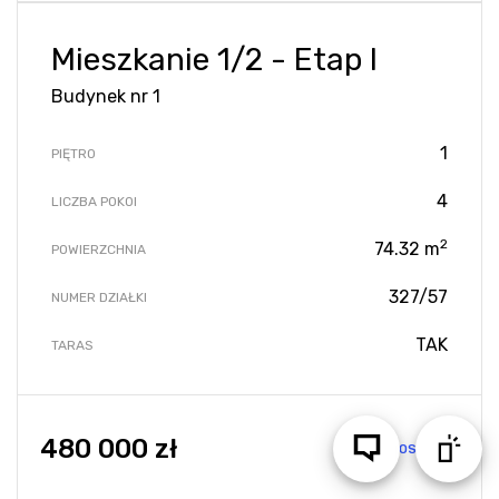
Mieszkanie 1/2 - Etap I
Budynek nr 1
1
PIĘTRO
4
LICZBA POKOI
2
74.32 m
POWIERZCHNIA
327/57
NUMER DZIAŁKI
TAK
TARAS
480 000 zł
DOSTĘPNY