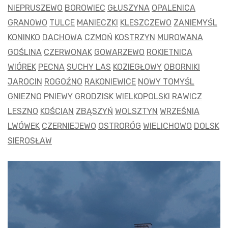
NIEPRUSZEWO
BOROWIEC
GŁUSZYNA
OPALENICA
GRANOWO
TULCE
MANIECZKI
KLESZCZEWO
ZANIEMYŚL
KONINKO
DACHOWA
CZMOŃ
KOSTRZYN
MUROWANA
GOŚLINA
CZERWONAK
GOWARZEWO
ROKIETNICA
WIÓREK
PECNA
SUCHY LAS
KOZIEGŁOWY
OBORNIKI
JAROCIN
ROGOŹNO
RAKONIEWICE
NOWY TOMYŚL
GNIEZNO
PNIEWY
GRODZISK WIELKOPOLSKI
RAWICZ
LESZNO
KOŚCIAN
ZBĄSZYŃ
WOLSZTYN
WRZEŚNIA
LWÓWEK
CZERNIEJEWO
OSTRORÓG
WIELICHOWO
DOLSK
SIEROSŁAW