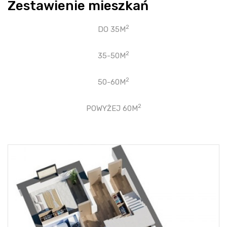
Zestawienie mieszkań
2
DO 35M
2
35-50M
2
50-60M
2
POWYŻEJ 60M