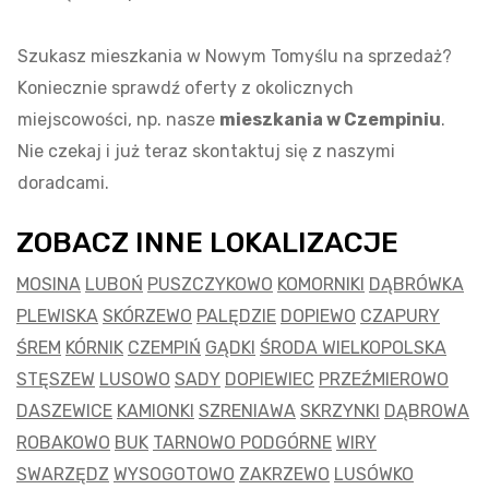
Szukasz mieszkania w Nowym Tomyślu na sprzedaż?
Koniecznie sprawdź oferty z okolicznych
miejscowości, np. nasze
mieszkania w Czempiniu
.
Nie czekaj i już teraz skontaktuj się z naszymi
doradcami.
ZOBACZ INNE LOKALIZACJE
MOSINA
LUBOŃ
PUSZCZYKOWO
KOMORNIKI
DĄBRÓWKA
PLEWISKA
SKÓRZEWO
PALĘDZIE
DOPIEWO
CZAPURY
ŚREM
KÓRNIK
CZEMPIŃ
GĄDKI
ŚRODA WIELKOPOLSKA
STĘSZEW
LUSOWO
SADY
DOPIEWIEC
PRZEŹMIEROWO
DASZEWICE
KAMIONKI
SZRENIAWA
SKRZYNKI
DĄBROWA
ROBAKOWO
BUK
TARNOWO PODGÓRNE
WIRY
SWARZĘDZ
WYSOGOTOWO
ZAKRZEWO
LUSÓWKO