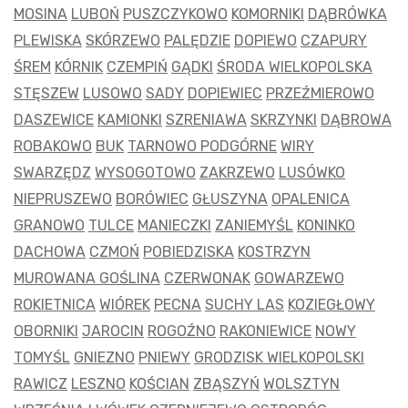
MOSINA
LUBOŃ
PUSZCZYKOWO
KOMORNIKI
DĄBRÓWKA
PLEWISKA
SKÓRZEWO
PALĘDZIE
DOPIEWO
CZAPURY
ŚREM
KÓRNIK
CZEMPIŃ
GĄDKI
ŚRODA WIELKOPOLSKA
STĘSZEW
LUSOWO
SADY
DOPIEWIEC
PRZEŹMIEROWO
DASZEWICE
KAMIONKI
SZRENIAWA
SKRZYNKI
DĄBROWA
ROBAKOWO
BUK
TARNOWO PODGÓRNE
WIRY
SWARZĘDZ
WYSOGOTOWO
ZAKRZEWO
LUSÓWKO
NIEPRUSZEWO
BORÓWIEC
GŁUSZYNA
OPALENICA
GRANOWO
TULCE
MANIECZKI
ZANIEMYŚL
KONINKO
DACHOWA
CZMOŃ
POBIEDZISKA
KOSTRZYN
MUROWANA GOŚLINA
CZERWONAK
GOWARZEWO
ROKIETNICA
WIÓREK
PECNA
SUCHY LAS
KOZIEGŁOWY
OBORNIKI
JAROCIN
ROGOŹNO
RAKONIEWICE
NOWY
TOMYŚL
GNIEZNO
PNIEWY
GRODZISK WIELKOPOLSKI
RAWICZ
LESZNO
KOŚCIAN
ZBĄSZYŃ
WOLSZTYN