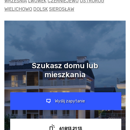
WRZEŚNIA
LWÓWEK
CZERNIEJEWO
OSTRORÓG
WIELICHOWO
DOLSK
SIEROSŁAW
Szukasz domu lub
mieszkania
Wyślij zapytanie
61 813 21 13