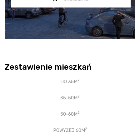
Zestawienie mieszkań
2
DO 35M
2
35-50M
2
50-60M
2
POWYŻEJ 60M