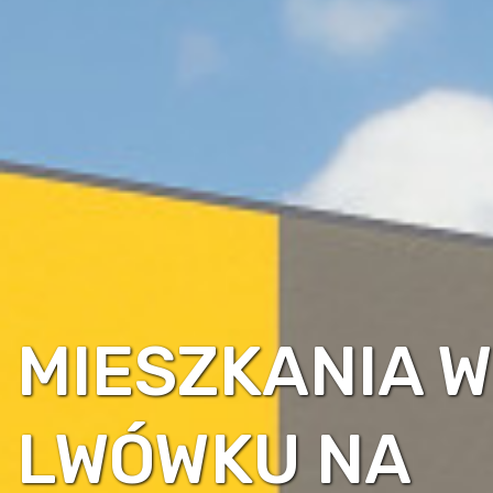
MIESZKANIA W
LWÓWKU NA