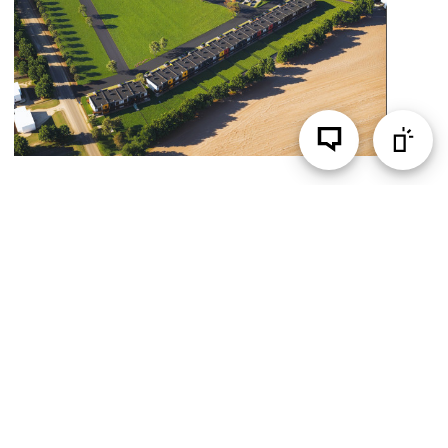
Czempiń deweloper – lokalizacja
z potencjałem do życia i
inwestycji
Nowe Borówko pod Czempiniem to miejsce, które coraz